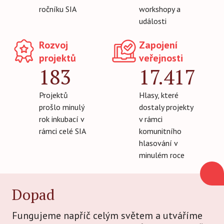
ročníku SIA
workshopy a
události
Rozvoj
Zapojení
projektů
veřejnosti
183
17.417
Projektů
Hlasy, které
prošlo minulý
dostaly projekty
rok inkubací v
v rámci
rámci celé SIA
komunitního
hlasování v
minulém roce
Dopad
Fungujeme napříč celým světem a utváříme