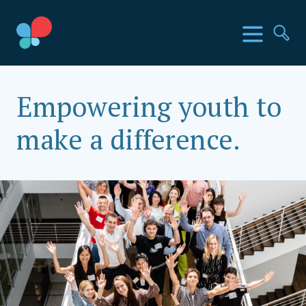
Přeskočit
na
Země SIA
Menu
Hl
obsah
Social Impact Award Czechia
Empowering youth to
make a difference.