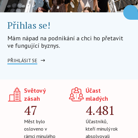
Přihlas se!
Mám nápad na podnikání a chci ho přetavit
ve fungující byznys.
PŘIHLÁSIT SE
Světový
Účast
zásah
mladých
47
4.481
Měst bylo
Účastníků,
osloveno v
kteří minulý rok
rámci minulého
absolvovali