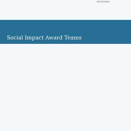
Social Impact Award Teams
Armenia
Austria
Bulgaria
Congo (DRC)
Croatia
Czechia
Georgia
Germany
Hungary
India
Mexico
Moldova
Montenegro
Romania
Serbia
Slovakia
Slovenia
Türkiye