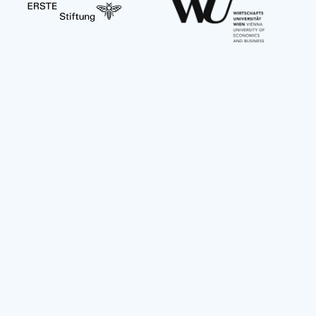
Social Impact Award Teams
Armenia
Austria
Bulgaria
Congo (DRC)
Croatia
Czechia
Georgia
Germany
Hungary
India
Mexico
Moldova
Montenegro
Romania
Serbia