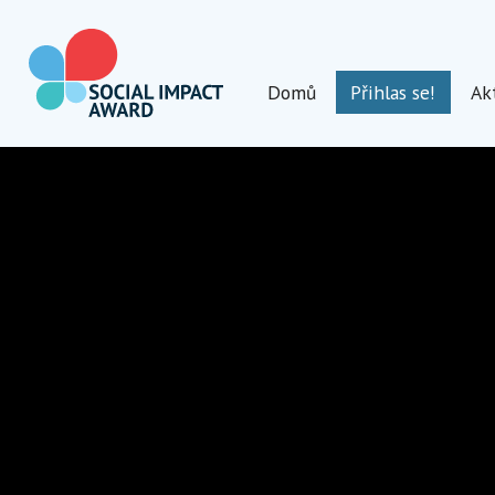
Přeskočit
na
obsah
Domů
Přihlas se!
Ak
Social Impact Award Czechia