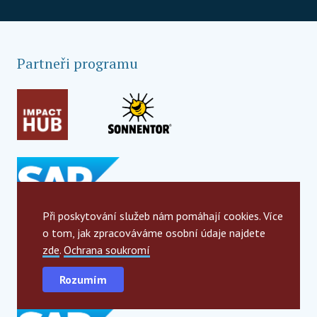
Partneři programu
Při poskytování služeb nám pomáhají cookies. Více
o tom, jak zpracováváme osobní údaje najdete
zde
.
Ochrana soukromí
Globální strategičtí partneří
Rozumím