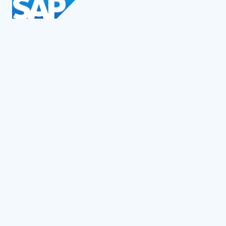
Social Impact Award Teams
Armenia
Austria
Bulgaria
Congo (DRC)
Croatia
Czechia
Georgia
Germany
Hungary