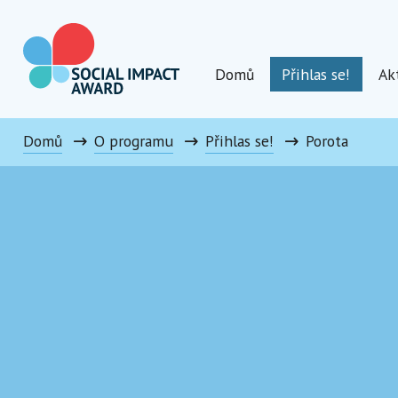
Přeskočit
na
obsah
Domů
Přihlas se!
Ak
Social Impact Award Czechia
Domů
O programu
Přihlas se!
Porota