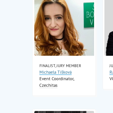
FINALIST, JURY MEMBER
J
Michaela Tišková
R
Event Coordinator
V
Czechitas