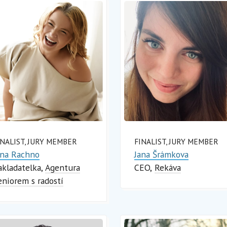
INALIST, JURY MEMBER
FINALIST, JURY MEMBER
ana Rachno
Jana Šrámkova
akladatelka
Agentura
CEO
Rekáva
eniorem s radostí