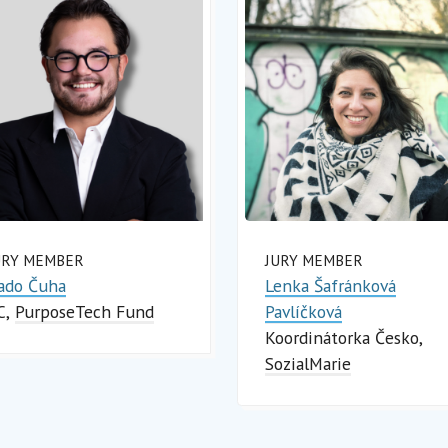
URY MEMBER
JURY MEMBER
ado Čuha
Lenka Šafránková
C
PurposeTech Fund
Pavlíčková
Koordinátorka Česko
SozialMarie