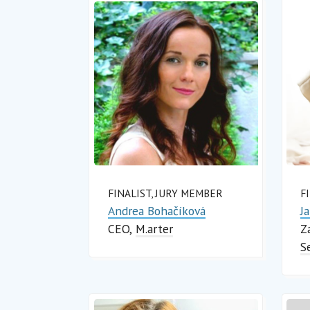
FINALIST, JURY MEMBER
F
Andrea Bohačíková
J
CEO
M.arter
Z
S