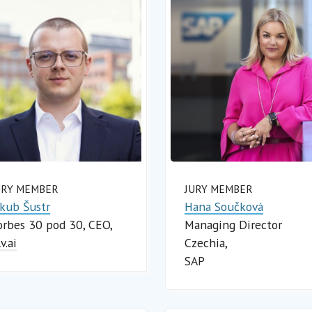
URY MEMBER
JURY MEMBER
akub Šustr
Hana Součková
orbes 30 pod 30, CEO
Managing Director
v.ai
Czechia
SAP