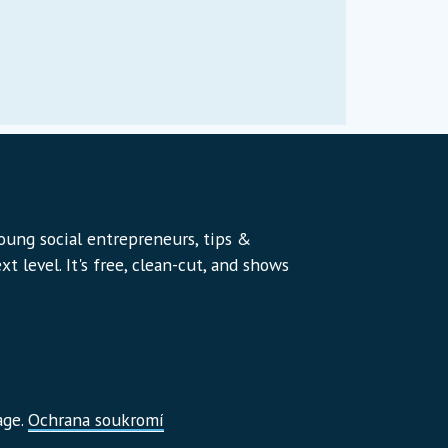
young social entrepreneurs, tips &
t level. It's free, clean-cut, and shows
age.
Ochrana soukromí