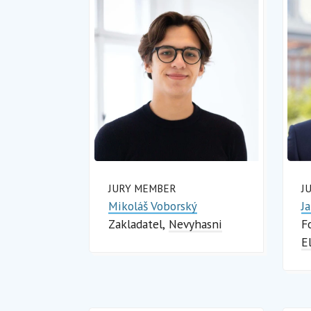
JURY MEMBER
J
Mikoláš Voborský
J
Zakladatel
Nevyhasni
F
El